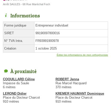
Arrêt SAULES - 68 Rue Maréchal Foch
Informations
Forme juridique
Entrepreneur individuel
SIRET
99190097800016
N° TVA Intra.
FR93991900978
Création
1 octobre 2025
Éditer les informations de mon orthophoniste
À proximité
COQUILLARD Céline
ROBERT Jenna
Impasse du Saule
Rue Marcel Hacquard
6 mètres
370 mètres
LEROND Didier
KREMER HAUMANT Dominique
Place du Docteur Charcot
Place du Docteur Charcot
910 mètres
910 mètres