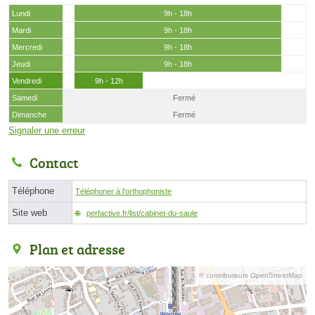
Lundi
9h - 18h
Mardi
9h - 18h
Mercredi
9h - 18h
Jeudi
9h - 18h
Vendredi
9h - 12h
Samedi
Fermé
Dimanche
Fermé
Signaler une erreur
Contact
Téléphone
Téléphoner à l'orthophoniste
Site web
perfactive.fr/list/cabinet-du-saule
Plan et adresse
© contributeurs OpenStreetMap