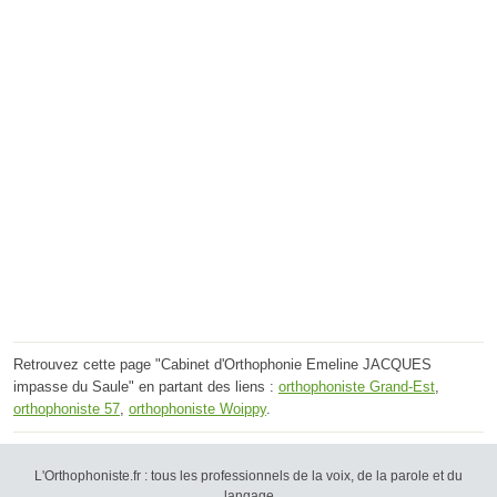
Retrouvez cette page "Cabinet d'Orthophonie Emeline JACQUES
impasse du Saule" en partant des liens :
orthophoniste Grand-Est
,
orthophoniste 57
,
orthophoniste Woippy
.
L'Orthophoniste.fr : tous les professionnels de la voix, de la parole et du
langage