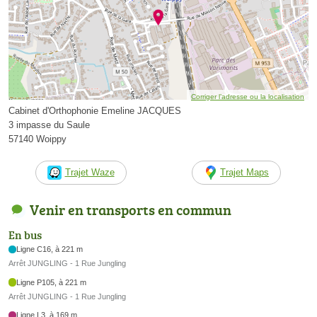
Corriger l’adresse ou la localisation
Cabinet d'Orthophonie Emeline JACQUES
3 impasse du Saule
57140 Woippy
Trajet Waze
Trajet Maps
Venir en transports en commun
En bus
Ligne C16, à 221 m
Arrêt JUNGLING - 1 Rue Jungling
Ligne P105, à 221 m
Arrêt JUNGLING - 1 Rue Jungling
Ligne L3, à 169 m