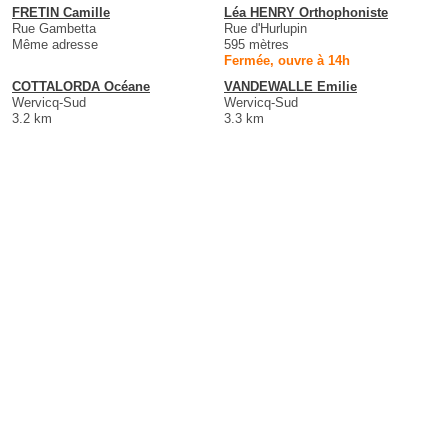
FRETIN Camille
Léa HENRY Orthophoniste
Rue Gambetta
Rue d'Hurlupin
Même adresse
595 mètres
Fermée, ouvre à 14h
COTTALORDA Océane
VANDEWALLE Emilie
Wervicq-Sud
Wervicq-Sud
3.2 km
3.3 km