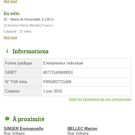
Voir tout
En vélo
20 - Mairie de Rosendaël, à 128 m
21 Avenue Pierre Mendès France
Capacité : 15 vélos
Voir tout
Informations
Forme juridique
Entrepreneur individuel
SIRET
40772140600053
N° TVA Intra.
FR50407721406
Création
1 juin 2015
Éditer les informations de mon orthophoniste
À proximité
SINGER Emmanuelle
BELLEC Marion
Rue Voltaire
Rue Voltaire