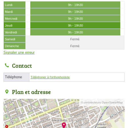
Lundi
9h - 19h30
Mardi
9h - 19h30
Mercredi
9h - 19h30
Jeudi
9h - 19h30
Vendredi
9h - 19h30
Samedi
Fermé
Dimanche
Fermé
Signaler une erreur
Contact
Téléphone
Téléphoner à l'orthophoniste
Plan et adresse
© contributeurs OpenStreetMap