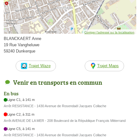
Corriger l’adresse ou la localisation
BLANCKAERT Anne
19 Rue Vangheluwe
59240 Dunkerque
Trajet Waze
Trajet Maps
Venir en transports en commun
En bus
Ligne C1, à 141 m
Arrêt RESISTANCE - 1430 Avenue de Rosendaël Jacques Collache
Ligne C2, à 311 m
Arrêt AVENUE DE LA MER - 208 Boulevard de la République François Mitterrand
Ligne C5, à 141 m
Arrêt RESISTANCE - 1430 Avenue de Rosendaël Jacques Collache