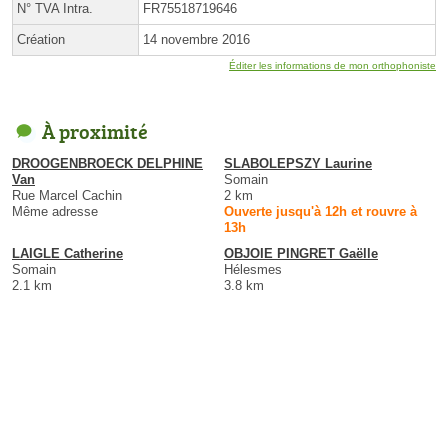
N° TVA Intra.
FR75518719646
Création
14 novembre 2016
Éditer les informations de mon orthophoniste
À proximité
DROOGENBROECK DELPHINE
SLABOLEPSZY Laurine
Van
Somain
Rue Marcel Cachin
2 km
Même adresse
Ouverte jusqu'à 12h et rouvre à
13h
LAIGLE Catherine
OBJOIE PINGRET Gaëlle
Somain
Hélesmes
2.1 km
3.8 km