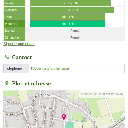
Mardi
9h - 17h30
Mercredi
9h - 18h
Jeudi
9h - 17h
Vendredi
9h - 17h
Samedi
Fermé
Dimanche
Fermé
Signaler une erreur
Contact
Téléphone
Téléphoner à l'orthophoniste
Plan et adresse
© contributeurs OpenStreetMap