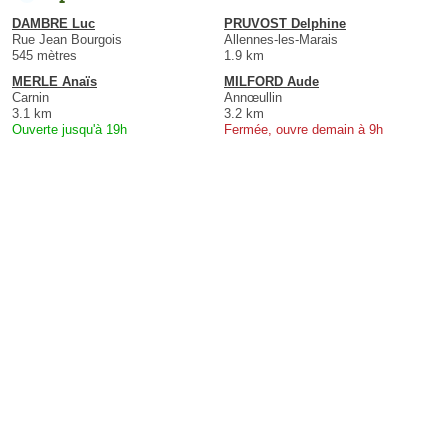
DAMBRE Luc
PRUVOST Delphine
Rue Jean Bourgois
Allennes-les-Marais
545 mètres
1.9 km
MERLE Anaïs
MILFORD Aude
Carnin
Annœullin
3.1 km
3.2 km
Ouverte jusqu'à 19h
Fermée, ouvre demain à 9h