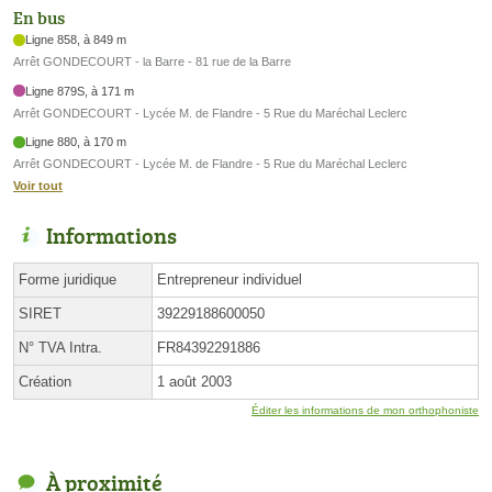
En bus
Ligne 858, à 849 m
Arrêt GONDECOURT - la Barre - 81 rue de la Barre
Ligne 879S, à 171 m
Arrêt GONDECOURT - Lycée M. de Flandre - 5 Rue du Maréchal Leclerc
Ligne 880, à 170 m
Arrêt GONDECOURT - Lycée M. de Flandre - 5 Rue du Maréchal Leclerc
Voir tout
Informations
Forme juridique
Entrepreneur individuel
SIRET
39229188600050
N° TVA Intra.
FR84392291886
Création
1 août 2003
Éditer les informations de mon orthophoniste
À proximité