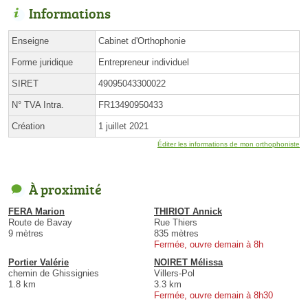
Informations
Enseigne
Cabinet d'Orthophonie
Forme juridique
Entrepreneur individuel
SIRET
49095043300022
N° TVA Intra.
FR13490950433
Création
1 juillet 2021
Éditer les informations de mon orthophoniste
À proximité
FERA Marion
THIRIOT Annick
Route de Bavay
Rue Thiers
9 mètres
835 mètres
Fermée, ouvre demain à 8h
Portier Valérie
NOIRET Mélissa
chemin de Ghissignies
Villers-Pol
1.8 km
3.3 km
Fermée, ouvre demain à 8h30