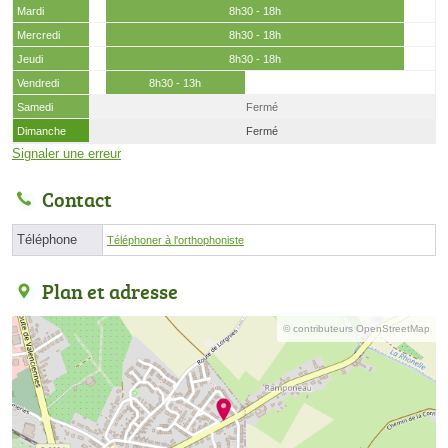
Mardi
8h30 - 18h
Mercredi
8h30 - 18h
Jeudi
8h30 - 18h
Vendredi
8h30 - 13h
Samedi
Fermé
Dimanche
Fermé
Signaler une erreur
Contact
Téléphone
Téléphoner à l'orthophoniste
Plan et adresse
© contributeurs OpenStreetMap