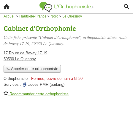
Accueil
>
Hauts-de-France
>
Nord
>
Le Quesnoy
Cabinet d'Orthophonie
Cette fiche présente "Cabinet d'Orthophonie", orthophoniste située
route
de bavay 17 19
, 59530 Le Quesnoy.
17 Route de Bavay 17 19
59530 Le Quesnoy
📞 Appeler cette orthophoniste
Orthophoniste
-
Fermée, ouvre demain à 8h30
Services :
accès
PMR
(parking)
Recommander cette orthophoniste