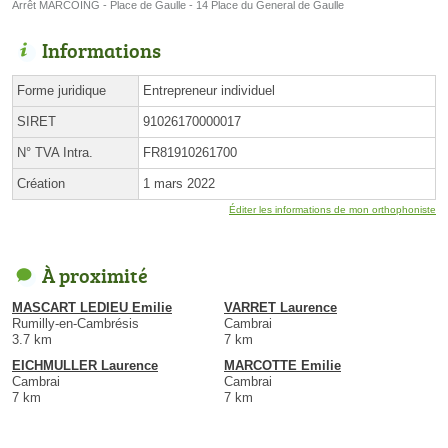
Arrêt MARCOING - Place de Gaulle - 14 Place du General de Gaulle
Informations
Forme juridique
Entrepreneur individuel
SIRET
91026170000017
N° TVA Intra.
FR81910261700
Création
1 mars 2022
Éditer les informations de mon orthophoniste
À proximité
MASCART LEDIEU Emilie
VARRET Laurence
Rumilly-en-Cambrésis
Cambrai
3.7 km
7 km
EICHMULLER Laurence
MARCOTTE Emilie
Cambrai
Cambrai
7 km
7 km