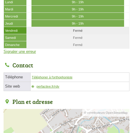
Lundi
9h - 19h
Mardi
9h - 19h
Mercredi
9h - 19h
Jeudi
9h - 19h
Vendredi
Fermé
Samedi
Fermé
Dimanche
Fermé
Signaler une erreur
Contact
Téléphone
Téléphoner à l'orthophoniste
Site web
perfactive.fr/rdv
Plan et adresse
© contributeurs OpenStreetMap