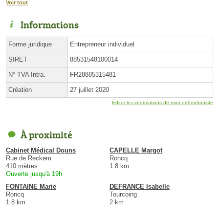
Voir tout
Informations
Forme juridique
Entrepreneur individuel
SIRET
88531548100014
N° TVA Intra.
FR28885315481
Création
27 juillet 2020
Éditer les informations de mon orthophoniste
À proximité
Cabinet Médical Douns
CAPELLE Margot
Rue de Reckem
Roncq
410 mètres
1.8 km
Ouverte jusqu'à 19h
FONTAINE Marie
DEFRANCE Isabelle
Roncq
Tourcoing
1.8 km
2 km