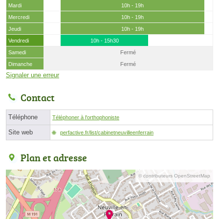
Mardi
10h - 19h
Mercredi
10h - 19h
Jeudi
10h - 19h
Vendredi
10h - 15h30
Samedi
Fermé
Dimanche
Fermé
Signaler une erreur
Contact
Téléphone
Téléphoner à l'orthophoniste
Site web
perfactive.fr/list/cabinetneuvilleenferrain
Plan et adresse
© contributeurs OpenStreetMap