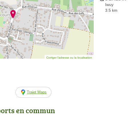
Iwuy
3.5 km
Corriger l’adresse ou la localisation
Trajet Maps
ports en commun