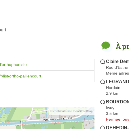
urt
À p
Claire De
l'orthophoniste
Rue d'Estru
Même adres
fr/list/ortho-paillencourt
LEGRAND 
Hordain
2.9 km
BOURDON
Iwuy
© contributeurs OpenStreetMap
3.5 km
Fermée, ouv
DEHEDIN-