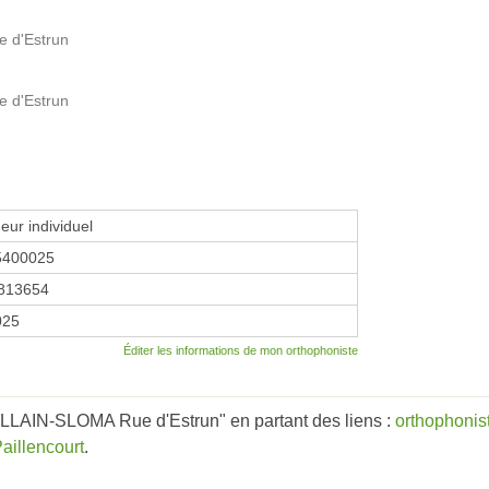
e d'Estrun
e d'Estrun
eur individuel
5400025
813654
025
Éditer les informations de mon orthophoniste
LLAIN-SLOMA Rue d'Estrun" en partant des liens :
orthophonis
aillencourt
.