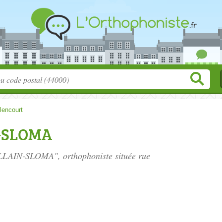
llencourt
N-SLOMA
VILLAIN-SLOMA", orthophoniste située
rue