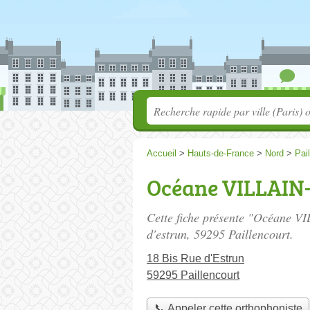
Accueil
>
Hauts-de-France
>
Nord
>
Pai
Océane VILLAI
Cette fiche présente "Océane 
d'estrun
, 59295 Paillencourt.
18 Bis Rue d'Estrun
59295 Paillencourt
📞 Appeler cette orthophoniste