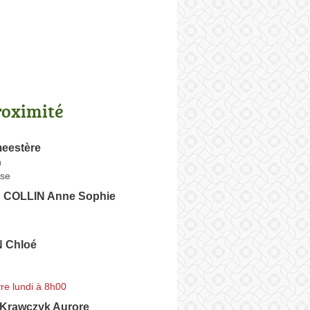
roximité
meestère
n
se
COLLIN Anne Sophie
 Chloé
re lundi à 8h00
Krawczyk Aurore