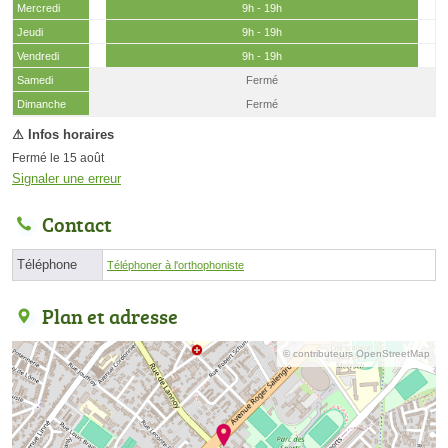
Mercredi
9h - 19h
Jeudi
9h - 19h
Vendredi
9h - 19h
Samedi
Fermé
(15 août)
Dimanche
Fermé
Fermé le 15 août
Signaler une erreur
Contact
Téléphone
Téléphoner à l'orthophoniste
Plan et adresse
© contributeurs OpenStreetMap