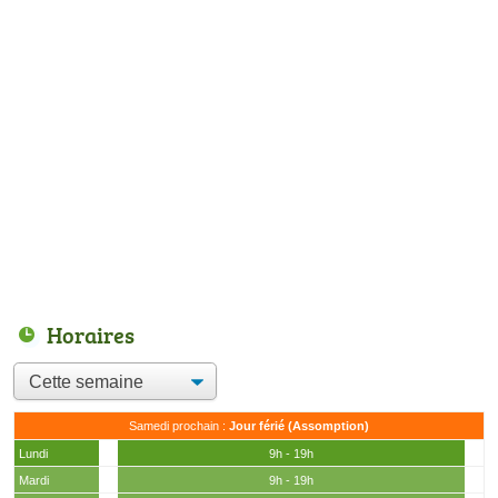
Horaires
Samedi prochain :
Jour férié (Assomption)
Lundi
9h - 19h
Mardi
9h - 19h