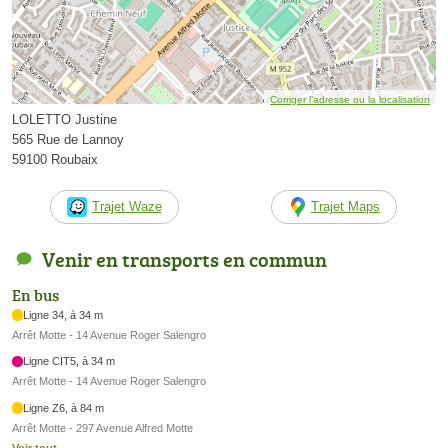
Corriger l’adresse ou la localisation
LOLETTO Justine
565 Rue de Lannoy
59100 Roubaix
Trajet Waze
Trajet Maps
Venir en transports en commun
En bus
Ligne 34, à 34 m
Arrêt Motte - 14 Avenue Roger Salengro
Ligne CIT5, à 34 m
Arrêt Motte - 14 Avenue Roger Salengro
Ligne Z6, à 84 m
Arrêt Motte - 297 Avenue Alfred Motte
Voir tout