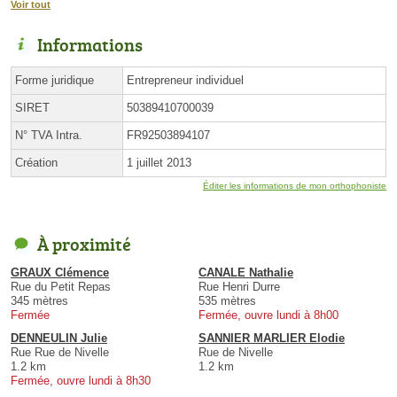
Voir tout
Informations
Forme juridique
Entrepreneur individuel
SIRET
50389410700039
N° TVA Intra.
FR92503894107
Création
1 juillet 2013
Éditer les informations de mon orthophoniste
À proximité
GRAUX Clémence
CANALE Nathalie
Rue du Petit Repas
Rue Henri Durre
345 mètres
535 mètres
Fermée
Fermée, ouvre lundi à 8h00
DENNEULIN Julie
SANNIER MARLIER Elodie
Rue Rue de Nivelle
Rue de Nivelle
1.2 km
1.2 km
Fermée, ouvre lundi à 8h30