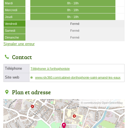
Mardi
8h - 18h
Mercredi
8h - 18h
Jeudi
8h - 18h
Vendredi
Fermé
Samedi
Fermé
Dimanche
Fermé
Signaler une erreur
Contact
Téléphone
Téléphoner à l'orthophoniste
Site web
www.rdv360.com/cabinet-dorthophonie-saint-amand-les-eaux
Plan et adresse
© contributeurs OpenStreetMap