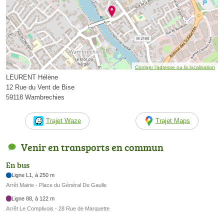
Corriger l’adresse ou la localisation
LEURENT Hélène
12 Rue du Vent de Bise
59118 Wambrechies
Trajet Waze
Trajet Maps
Venir en transports en commun
En bus
Ligne L1, à 250 m
Arrêt Mairie - Place du Général De Gaulle
Ligne 88, à 122 m
Arrêt Le Complivois - 28 Rue de Marquette