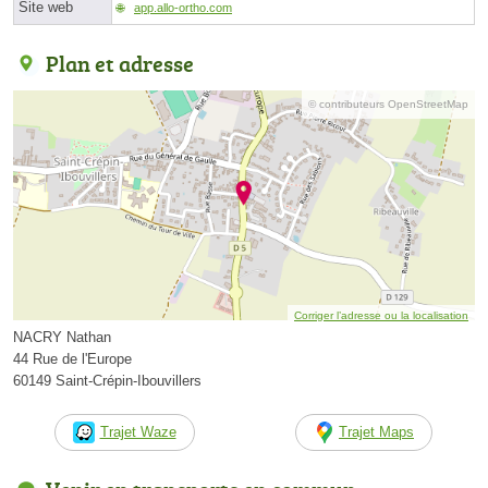
Site web
app.allo-ortho.com
Plan et adresse
© contributeurs OpenStreetMap
Corriger l’adresse ou la localisation
NACRY Nathan
44 Rue de l'Europe
60149 Saint-Crépin-Ibouvillers
Trajet Waze
Trajet Maps