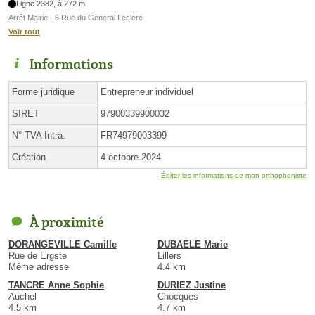
Ligne 2382, à 272 m
Arrêt Mairie - 6 Rue du General Leclerc
Voir tout
Informations
Forme juridique
Entrepreneur individuel
SIRET
97900339900032
N° TVA Intra.
FR74979003399
Création
4 octobre 2024
Éditer les informations de mon orthophoniste
À proximité
DORANGEVILLE Camille
DUBAELE Marie
Rue de Ergste
Lillers
Même adresse
4.4 km
TANCRE Anne Sophie
DURIEZ Justine
Auchel
Chocques
4.5 km
4.7 km