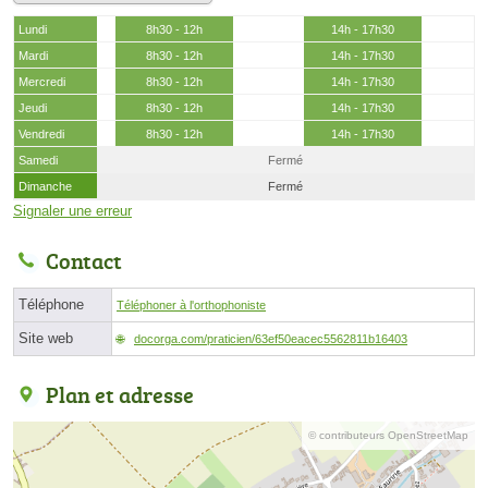
Lundi
8h30 - 12h
14h - 17h30
Mardi
8h30 - 12h
14h - 17h30
Mercredi
8h30 - 12h
14h - 17h30
Jeudi
8h30 - 12h
14h - 17h30
Vendredi
8h30 - 12h
14h - 17h30
Samedi
Fermé
Dimanche
Fermé
Signaler une erreur
Contact
Téléphone
Téléphoner à l'orthophoniste
Site web
docorga.com/praticien/63ef50eacec5562811b16403
Plan et adresse
© contributeurs OpenStreetMap