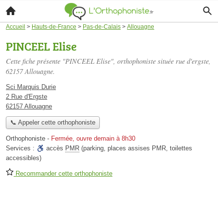
Accueil
>
Hauts-de-France
>
Pas-de-Calais
>
Allouagne
PINCEEL Elise
Cette fiche présente "PINCEEL Elise", orthophoniste située
rue d'ergste
,
62157 Allouagne.
Sci Marquis Durie
2 Rue d'Ergste
62157 Allouagne
📞 Appeler cette orthophoniste
Orthophoniste
-
Fermée, ouvre demain à 8h30
Services :
accès
PMR
(parking, places assises PMR, toilettes
accessibles)
Recommander cette orthophoniste