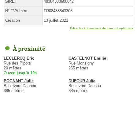
SIRET
48384330600042
N° TVA Intra.
FR08483843306
Création
13 juillet 2021
Éditer les informations de mon orthophoniste
À proximité
LECLERCQ Eric
CASTELNOT Emilie
Rue des Pipots
Rue Monsigny
20 mètres
265 mètres
Ouvert jusqu'à 19h
POGNANT Julie
DUFOUR Julia
Boulevard Daunou
Boulevard Daunou
385 mètres
385 mètres