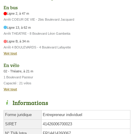
En bus
Ligne 2, à 47 m
Arrêt COEUR DE VIE - 2bis Boulevard Jacquard
Ligne 13, à 62 m
Arrêt THEATRE - 8 Boulevard Léon Gambetta
Ligne B, à 34 m
Arrêt 4 BOULEVARDS - 4 Boulevard Lafayette
Voir tout
En vélo
02 - Théatre, à 21 m
1 Boulevard Pasteur
Capacité : 21 vélos
Voir tout
Informations
Forme juridique
Entrepreneur individuel
SIRET
41426006700023
N° TVA Intra.
FR14414260067