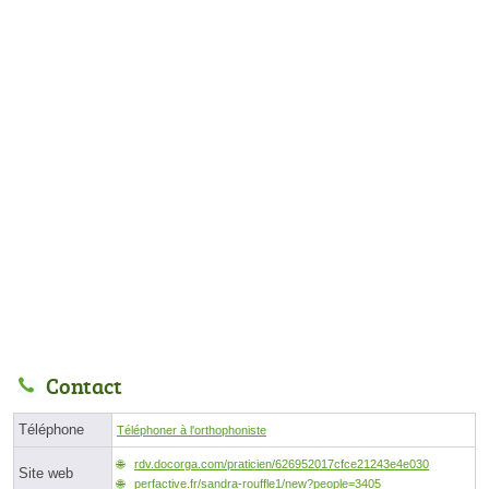
Contact
Téléphone
Téléphoner à l'orthophoniste
rdv.docorga.com/praticien/626952017cfce21243e4e030
Site web
perfactive.fr/sandra-rouffle1/new?people=3405