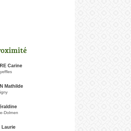
roximité
E Carine
yeffles
 Mathilde
igny
raldine
-le-Dolmen
Laurie