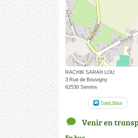
RACHIK SARAH LOU
3 Rue de Bouvigny
62530 Servins
Trajet Waze
Venir en trans
En bus