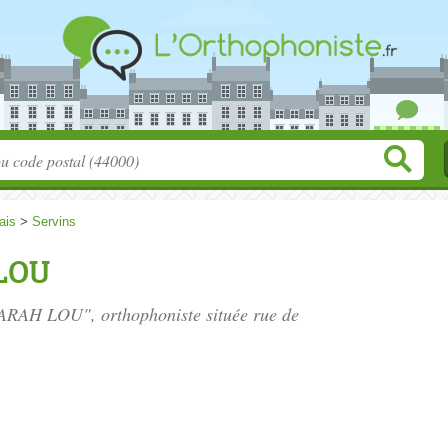
ais
>
Servins
LOU
SARAH LOU", orthophoniste située
rue de