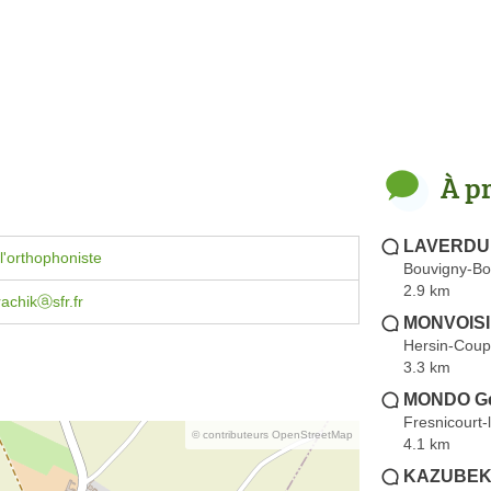
À p
LAVERDUR
l'orthophoniste
Bouvigny-Bo
2.9 km
rachikⓐsfr.fr
MONVOISIN
Hersin-Coup
3.3 km
MONDO Gé
Fresnicourt
© contributeurs OpenStreetMap
4.1 km
KAZUBEK 