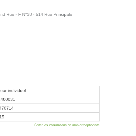
nd Rue - F N°38 - 514 Rue Principale
eur individuel
1400031
470714
015
Éditer les informations de mon orthophoniste