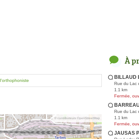
À p
BILLAUD L
l'orthophoniste
Rue du Lac 
1.1 km
Fermée, ouv
BARREAU 
Rue du Lac 
1.1 km
© contributeurs OpenStreetMap
Fermée, ouv
JAUSAS P