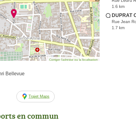
Rue Ledru Ro
1.6 km
DUPRAT C
Rue Jean R
1.7 km
Corriger l’adresse ou la localisation
ri Bellevue
Trajet Maps
ports en commun