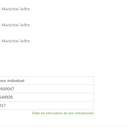
e Maréchal Joffre
e Maréchal Joffre
e Maréchal Joffre
eur individuel
2600047
648926
2017
Éditer les informations de mon orthophoniste