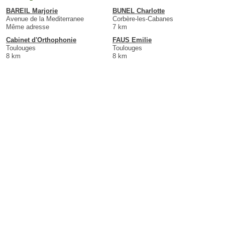
BAREIL Marjorie
BUNEL Charlotte
Avenue de la Mediterranee
Corbère-les-Cabanes
Même adresse
7 km
Cabinet d'Orthophonie
FAUS Emilie
Toulouges
Toulouges
8 km
8 km