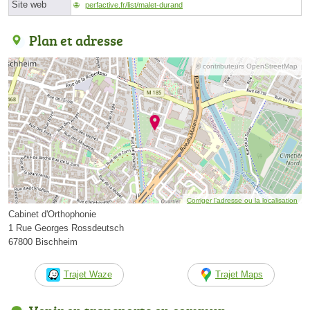
Site web
perfactive.fr/list/malet-durand
Plan et adresse
© contributeurs OpenStreetMap
Corriger l’adresse ou la localisation
Cabinet d'Orthophonie
1 Rue Georges Rossdeutsch
67800 Bischheim
Trajet Waze
Trajet Maps