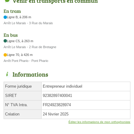
Venir en transports en commun
En tram
Ligne B, à 206 m
Arrêt Le Marais - 3 Rue du Marais
En bus
Ligne C5, à 263 m
Arrêt Le Marais - 2 Rue de Bretagne
Ligne 70, à 426 m
Arrêt Pont Phario - Pont Phario
Informations
Forme juridique
Entrepreneur individuel
SIRET
92382897400041
N° TVA Intra.
FR24923828974
Création
24 février 2025
Éditer les informations de mon orthophoniste