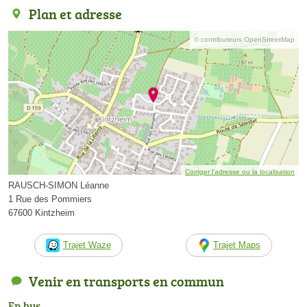
Plan et adresse
© contributeurs OpenStreetMap
Corriger l’adresse ou la localisation
RAUSCH-SIMON Léanne
1 Rue des Pommiers
67600 Kintzheim
Trajet Waze
Trajet Maps
Venir en transports en commun
En bus