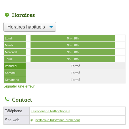
Horaires
Lundi
9h - 18h
Mardi
9h - 18h
Mercredi
9h - 18h
Jeudi
9h - 18h
Vendredi
Fermé
Samedi
Fermé
Dimanche
Fermé
Signaler une erreur
Contact
Téléphone
Téléphoner à l'orthophoniste
Site web
perfactive.fr/list/anne-archenault