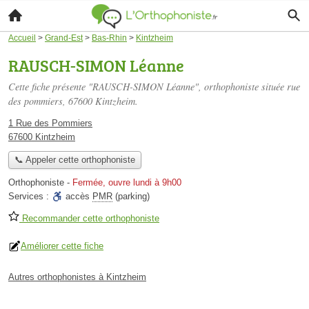
Accueil
>
Grand-Est
>
Bas-Rhin
>
Kintzheim
RAUSCH-SIMON Léanne
Cette fiche présente "RAUSCH-SIMON Léanne", orthophoniste située
rue
des pommiers
, 67600 Kintzheim.
1 Rue des Pommiers
67600 Kintzheim
📞 Appeler cette orthophoniste
Orthophoniste
-
Fermée, ouvre lundi à 9h00
Services :
accès
PMR
(parking)
Recommander cette orthophoniste
Améliorer cette fiche
Autres orthophonistes à Kintzheim