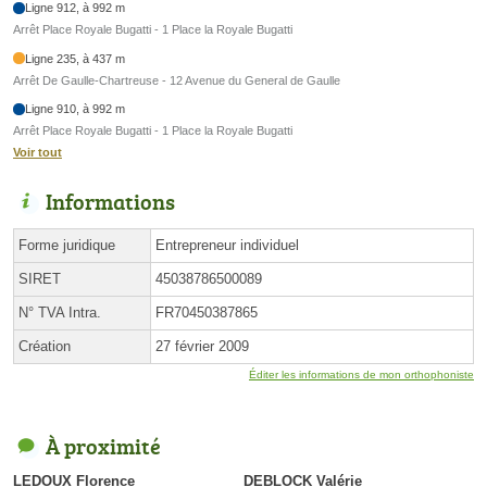
Ligne 912, à 992 m
Arrêt Place Royale Bugatti - 1 Place la Royale Bugatti
Ligne 235, à 437 m
Arrêt De Gaulle-Chartreuse - 12 Avenue du General de Gaulle
Ligne 910, à 992 m
Arrêt Place Royale Bugatti - 1 Place la Royale Bugatti
Voir tout
Informations
Forme juridique
Entrepreneur individuel
SIRET
45038786500089
N° TVA Intra.
FR70450387865
Création
27 février 2009
Éditer les informations de mon orthophoniste
À proximité
LEDOUX Florence
DEBLOCK Valérie