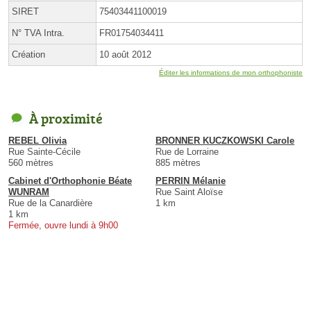
SIRET
75403441100019
N° TVA Intra.
FR01754034411
Création
10 août 2012
Éditer les informations de mon orthophoniste
À proximité
REBEL Olivia
BRONNER KUCZKOWSKI Carole
Rue Sainte-Cécile
Rue de Lorraine
560 mètres
885 mètres
Cabinet d'Orthophonie Béate
PERRIN Mélanie
WUNRAM
Rue Saint Aloïse
Rue de la Canardière
1 km
1 km
Fermée, ouvre lundi à 9h00