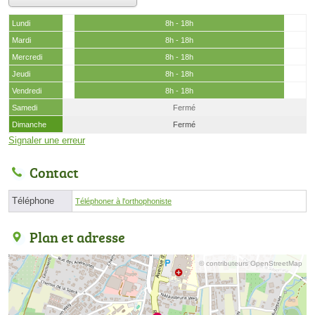
Lundi
8h - 18h
Mardi
8h - 18h
Mercredi
8h - 18h
Jeudi
8h - 18h
Vendredi
8h - 18h
Samedi
Fermé
Dimanche
Fermé
Signaler une erreur
Contact
Téléphone
Téléphoner à l'orthophoniste
Plan et adresse
© contributeurs OpenStreetMap