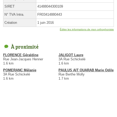
SIRET
41488044300109
N° TVA Intra.
FR03414880443
Création
1 juin 2016
Éditer les informations de mon orthophoniste
À proximité
FLORENCE Géraldine
JALIGOT Laure
Rue Jean-Jacques Henner
3A Rue Schickelé
1.6 km
1.6 km
POMERANC Mélanie
PAULUS AIT OUARAB Marie Odile
3A Rue Schickelé
Rue Berthe Molly
1.6 km
1.7 km