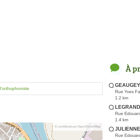
À p
GEAUGEY 
l'orthophoniste
Rue Yves F
1.2 km
LEGRAND
Rue Edouard
1.4 km
© contributeurs OpenStreetMap
JULIENNE
Rue Edouard