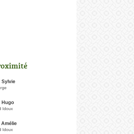
roximité
Sylvie
arge
 Hugo
 Idoux
 Amélie
 Idoux