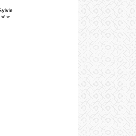
ylvie
Rhône