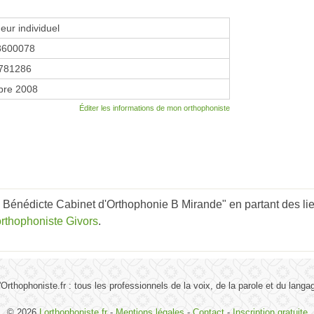
eur individuel
8600078
781286
bre 2008
Éditer les informations de mon orthophoniste
énédicte Cabinet d'Orthophonie B Mirande" en partant des lie
orthophoniste Givors
.
'Orthophoniste.fr : tous les professionnels de la voix, de la parole et du langa
© 2026
Lorthophoniste.fr
-
Mentions légales
-
Contact
-
Inscription gratuite