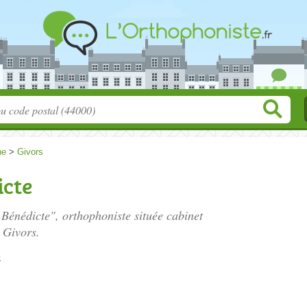
ne
>
Givors
cte
Bénédicte", orthophoniste située
cabinet
 Givors.
e