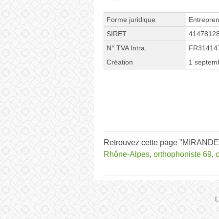
Forme juridique
Entrepren
SIRET
4147812
N° TVA Intra.
FR31414
Création
1 septem
Retrouvez cette page "MIRANDE B
Rhône-Alpes
,
orthophoniste 69
,
L