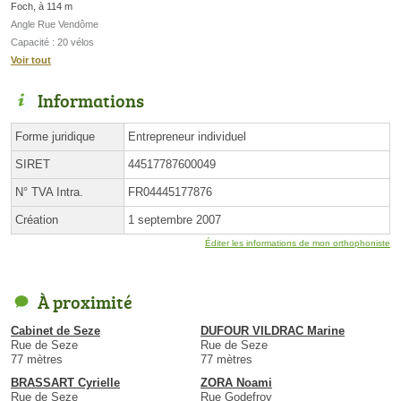
Foch, à 114 m
Angle Rue Vendôme
Capacité : 20 vélos
Voir tout
Informations
Forme juridique
Entrepreneur individuel
SIRET
44517787600049
N° TVA Intra.
FR04445177876
Création
1 septembre 2007
Éditer les informations de mon orthophoniste
À proximité
Cabinet de Seze
DUFOUR VILDRAC Marine
Rue de Seze
Rue de Seze
77 mètres
77 mètres
BRASSART Cyrielle
ZORA Noami
Rue de Seze
Rue Godefroy