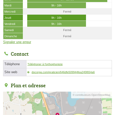
Mardi
9h - 16h
Mercredi
Fermé
Jeudi
9h - 16h
Vendredi
9h - 16h
Samedi
Fermé
Dimanche
Fermé
Signaler une erreur
Contact
Téléphone
Téléphoner à l'orthophoniste
Site web
docorga.com/praticien/646dfe509944fea245f654a6
Plan et adresse
© contributeurs OpenStreetMap