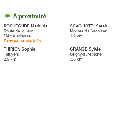
À proximité
ROCHEGUDE Mathilde
SCAGLIOTTI Sarah
Route de Millery
Montee du Baconnet
Même adresse
1.2 km
Fermée, ouvre à 9h
THIRION Sophie
GRANGE Sylvie
Taluyers
Grigny-sur-Rhône
2.9 km
3.3 km