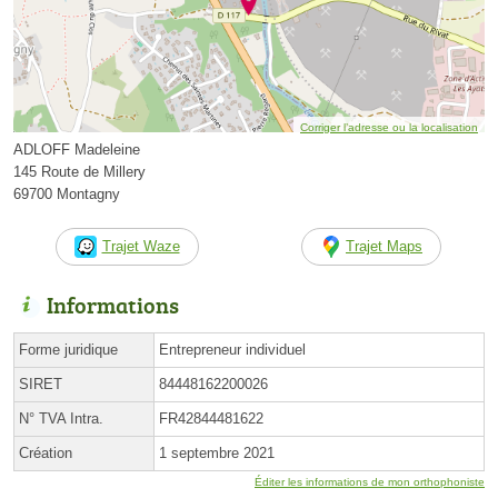
Corriger l’adresse ou la localisation
ADLOFF Madeleine
145 Route de Millery
69700 Montagny
Trajet Waze
Trajet Maps
Informations
Forme juridique
Entrepreneur individuel
SIRET
84448162200026
N° TVA Intra.
FR42844481622
Création
1 septembre 2021
Éditer les informations de mon orthophoniste