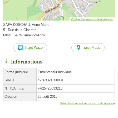
Corriger l’adresse ou la localisation
SAFA KOSCHALL Anne Marie
51 Rue de la Gloriette
69440 Saint-Laurent-d'Agny
Trajet Waze
Trajet Maps
Informations
Forme juridique
Entrepreneur individuel
SIRET
42363321300081
N° TVA Intra.
FR25423633213
Création
29 août 2019
Éditer les informations de mon orthophoniste