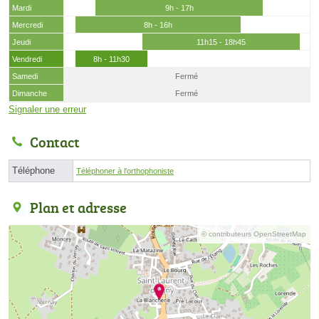
Mardi
9h - 17h
Mercredi
8h - 16h
Jeudi
11h15 - 18h45
Vendredi
8h - 11h30
Samedi
Fermé
Dimanche
Fermé
Signaler une erreur
Contact
Téléphone
Téléphoner à l'orthophoniste
Plan et adresse
© contributeurs OpenStreetMap