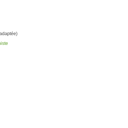
 adaptée)
iste