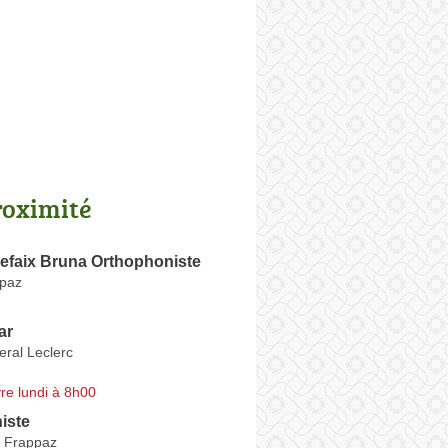
roximité
tefaix Bruna Orthophoniste
ppaz
ar
ral Leclerc
re lundi à 8h00
iste
 Frappaz