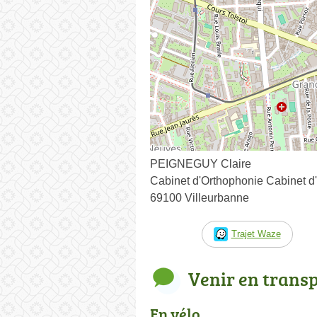
PEIGNEGUY Claire
Cabinet d'Orthophonie Cabinet d
69100 Villeurbanne
Trajet Waze
Venir en trans
En vélo