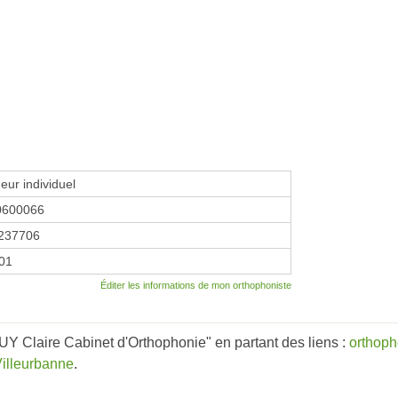
eur individuel
0600066
237706
001
Éditer les informations de mon orthophoniste
 Claire Cabinet d'Orthophonie" en partant des liens :
orthop
Villeurbanne
.