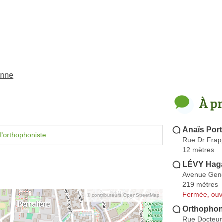
anne
À p
Anaïs Por
l'orthophoniste
Rue Dr Fra
12 mètres
LÉVY Hag
Avenue Gene
219 mètres
Fermée, ouv
© contributeurs OpenStreetMap
Orthophon
Rue Docteur