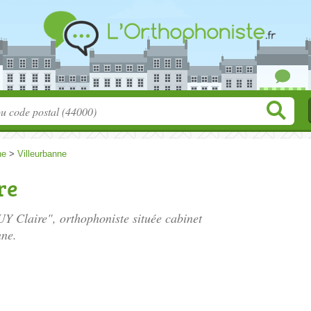
ne
>
Villeurbanne
re
Y Claire", orthophoniste située
cabinet
nne.