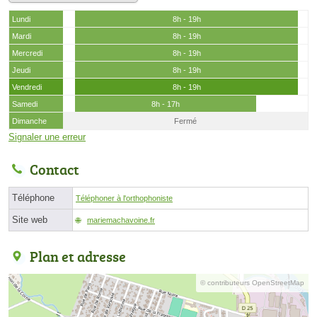
Lundi
8h - 19h
Mardi
8h - 19h
Mercredi
8h - 19h
Jeudi
8h - 19h
Vendredi
8h - 19h
Samedi
8h - 17h
Dimanche
Fermé
Signaler une erreur
Contact
Téléphone
Téléphoner à l'orthophoniste
Site web
mariemachavoine.fr
Plan et adresse
© contributeurs OpenStreetMap