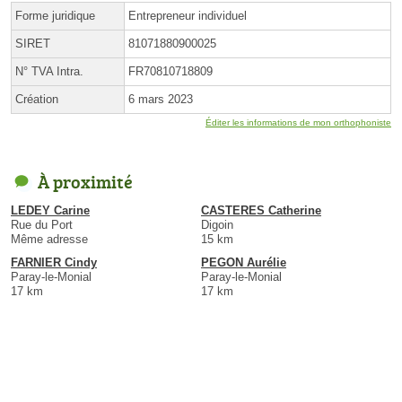
Forme juridique
Entrepreneur individuel
SIRET
81071880900025
N° TVA Intra.
FR70810718809
Création
6 mars 2023
Éditer les informations de mon orthophoniste
À proximité
LEDEY Carine
CASTERES Catherine
Rue du Port
Digoin
Même adresse
15 km
FARNIER Cindy
PEGON Aurélie
Paray-le-Monial
Paray-le-Monial
17 km
17 km