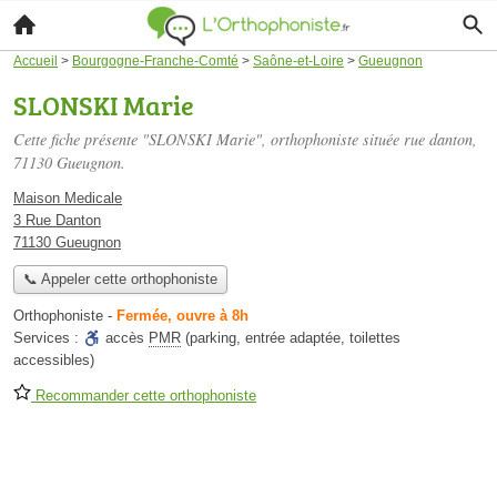
Accueil
>
Bourgogne-Franche-Comté
>
Saône-et-Loire
>
Gueugnon
SLONSKI Marie
Cette fiche présente "SLONSKI Marie", orthophoniste située
rue danton
,
71130 Gueugnon.
Maison Medicale
3 Rue Danton
71130 Gueugnon
📞 Appeler cette orthophoniste
Orthophoniste
-
Fermée, ouvre à 8h
Services :
accès
PMR
(parking, entrée adaptée, toilettes
accessibles)
Recommander cette orthophoniste