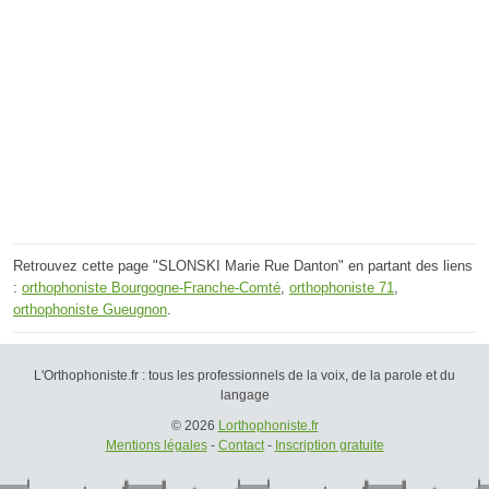
Retrouvez cette page "SLONSKI Marie Rue Danton" en partant des liens
:
orthophoniste Bourgogne-Franche-Comté
,
orthophoniste 71
,
orthophoniste Gueugnon
.
L'Orthophoniste.fr : tous les professionnels de la voix, de la parole et du
langage
© 2026
Lorthophoniste.fr
Mentions légales
-
Contact
-
Inscription gratuite