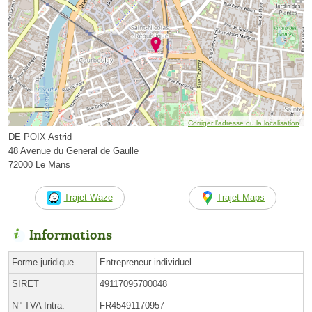
Corriger l’adresse ou la localisation
DE POIX Astrid
48 Avenue du General de Gaulle
72000 Le Mans
Trajet Waze
Trajet Maps
Informations
Forme juridique
Entrepreneur individuel
SIRET
49117095700048
N° TVA Intra.
FR45491170957