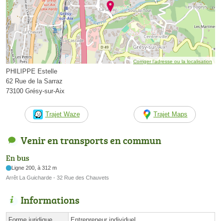
Corriger l’adresse ou la localisation
PHILIPPE Estelle
62 Rue de la Sarraz
73100 Grésy-sur-Aix
Trajet Waze
Trajet Maps
Venir en transports en commun
En bus
Ligne 200, à 312 m
Arrêt La Guicharde - 32 Rue des Chauvets
Informations
Forme juridique
Entrepreneur individuel