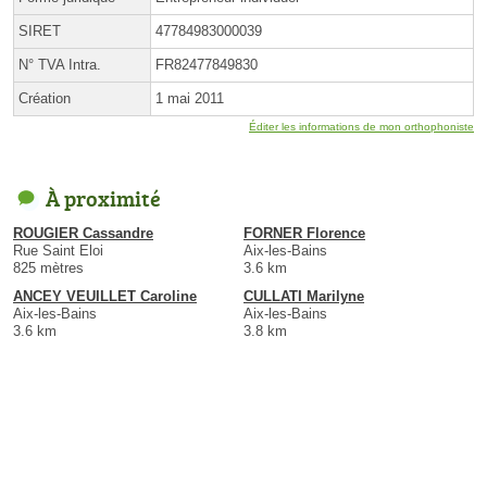
SIRET
47784983000039
N° TVA Intra.
FR82477849830
Création
1 mai 2011
Éditer les informations de mon orthophoniste
À proximité
ROUGIER Cassandre
FORNER Florence
Rue Saint Eloi
Aix-les-Bains
825 mètres
3.6 km
ANCEY VEUILLET Caroline
CULLATI Marilyne
Aix-les-Bains
Aix-les-Bains
3.6 km
3.8 km