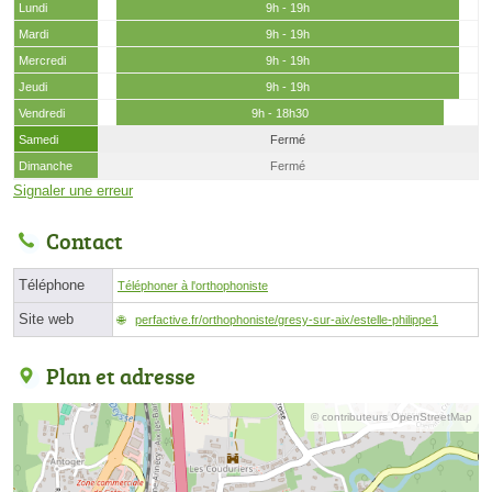
Lundi
9h - 19h
Mardi
9h - 19h
Mercredi
9h - 19h
Jeudi
9h - 19h
Vendredi
9h - 18h30
Samedi
Fermé
Dimanche
Fermé
Signaler une erreur
Contact
Téléphone
Téléphoner à l'orthophoniste
Site web
perfactive.fr/orthophoniste/gresy-sur-aix/estelle-philippe1
Plan et adresse
© contributeurs OpenStreetMap