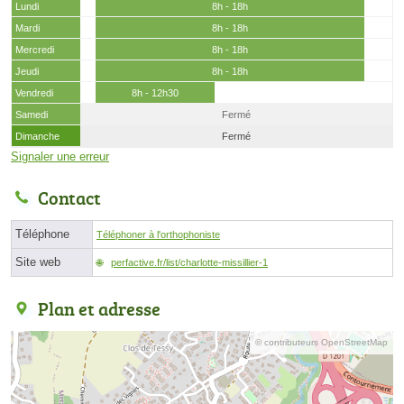
Lundi
8h - 18h
Mardi
8h - 18h
Mercredi
8h - 18h
Jeudi
8h - 18h
Vendredi
8h - 12h30
Samedi
Fermé
Dimanche
Fermé
Signaler une erreur
Contact
Téléphone
Téléphoner à l'orthophoniste
Site web
perfactive.fr/list/charlotte-missillier-1
Plan et adresse
© contributeurs OpenStreetMap