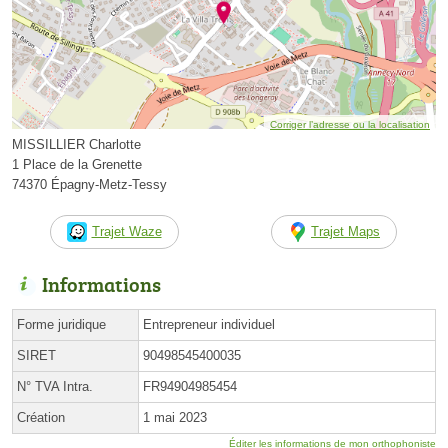
Corriger l’adresse ou la localisation
MISSILLIER Charlotte
1 Place de la Grenette
74370 Épagny-Metz-Tessy
Trajet Waze
Trajet Maps
Informations
Forme juridique
Entrepreneur individuel
SIRET
90498545400035
N° TVA Intra.
FR94904985454
Création
1 mai 2023
Éditer les informations de mon orthophoniste