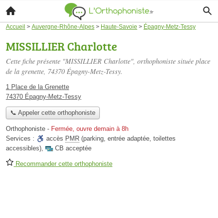
Accueil
>
Auvergne-Rhône-Alpes
>
Haute-Savoie
>
Épagny-Metz-Tessy
MISSILLIER Charlotte
Cette fiche présente "MISSILLIER Charlotte", orthophoniste située
place
de la grenette
, 74370 Épagny-Metz-Tessy.
1 Place de la Grenette
74370 Épagny-Metz-Tessy
📞 Appeler cette orthophoniste
Orthophoniste
-
Fermée, ouvre demain à 8h
Services :
accès
PMR
(parking, entrée adaptée, toilettes
accessibles)
,
CB acceptée
Recommander cette orthophoniste