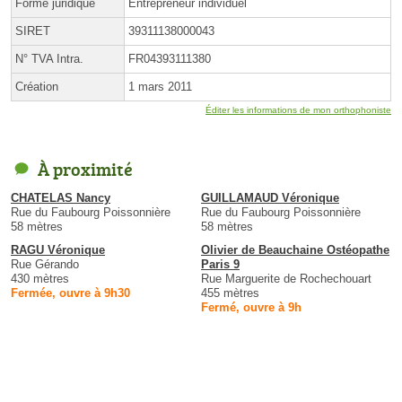
Forme juridique
Entrepreneur individuel
SIRET
39311138000043
N° TVA Intra.
FR04393111380
Création
1 mars 2011
Éditer les informations de mon orthophoniste
À proximité
CHATELAS Nancy
GUILLAMAUD Véronique
Rue du Faubourg Poissonnière
Rue du Faubourg Poissonnière
58 mètres
58 mètres
RAGU Véronique
Olivier de Beauchaine Ostéopathe
Rue Gérando
Paris 9
430 mètres
Rue Marguerite de Rochechouart
Fermée, ouvre à 9h30
455 mètres
Fermé, ouvre à 9h