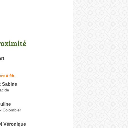
roximité
ert
re à 9h
Sabine
acide
uline
x Colombier
 Véronique