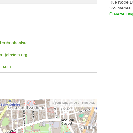
Rue Notre 
555 mètres
Ouverte jus
l'orthophoniste
onⓐleciem.org
m.com
© contributeurs OpenStreetMap