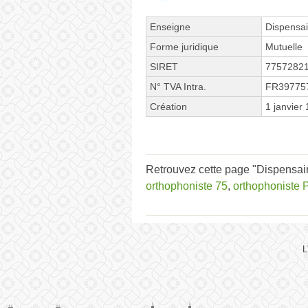
Enseigne
Dispensai
Forme juridique
Mutuelle
SIRET
7757282
N° TVA Intra.
FR39775
Création
1 janvier
Retrouvez cette page "Dispensair
orthophoniste 75
,
orthophoniste P
L