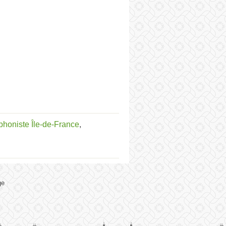
phoniste Île-de-France
,
ge