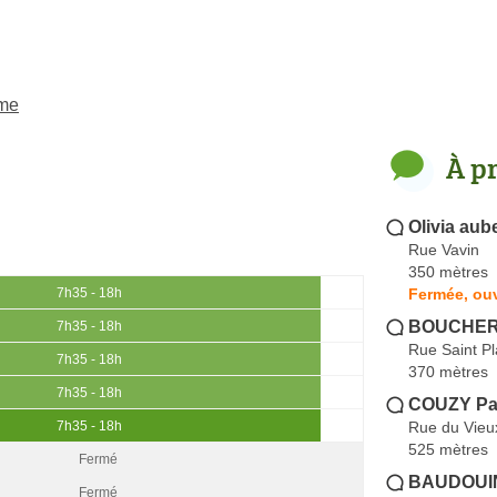
ème
À p
Olivia aub
Rue Vavin
350 mètres
Fermée, ouv
7h35 - 18h
BOUCHER 
7h35 - 18h
Rue Saint Pl
7h35 - 18h
370 mètres
7h35 - 18h
COUZY Pa
Rue du Vieu
7h35 - 18h
525 mètres
Fermé
BAUDOUIN
Fermé