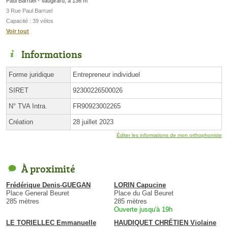
Paul Barruel - Vaugirard, à 136 m
3 Rue Paul Barruel
Capacité : 39 vélos
Voir tout
Informations
Forme juridique
Entrepreneur individuel
SIRET
92300226500026
N° TVA Intra.
FR90923002265
Création
28 juillet 2023
Éditer les informations de mon orthophoniste
À proximité
Frédérique Denis-GUEGAN
LORIN Capucine
Place General Beuret
Place du Gal Beuret
285 mètres
285 mètres
Ouverte jusqu'à 19h
LE TORIELLEC Emmanuelle
HAUDIQUET CHRÉTIEN Violaine