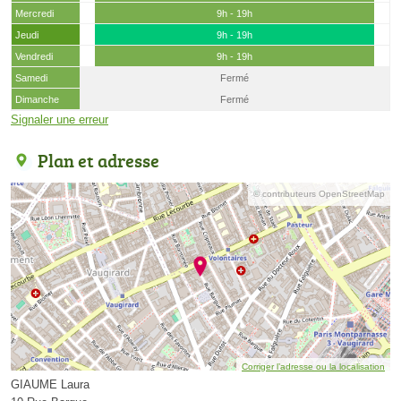
Mercredi
9h - 19h
Jeudi
9h - 19h
Vendredi
9h - 19h
Samedi
Fermé
Dimanche
Fermé
Signaler une erreur
Plan et adresse
© contributeurs OpenStreetMap
Corriger l’adresse ou la localisation
GIAUME Laura