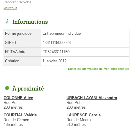
Capacité : 32 vélos
Voir tout
Informations
Forme juridique
Entrepreneur individuel
SIRET
43311115000028
N° TVA Intra.
FR32433111150
Création
1 janvier 2012
Éditer les informations de mon orthophoniste
À proximité
COLONNE Alice
URBACH LAYANI Alexandra
Rue Petit
Rue Petit
203 mètres
203 mètres
COURTIAL Valérie
LAURENCE Carole
Rue de Crimee
Rue de Meaux
485 mètres
510 mètres