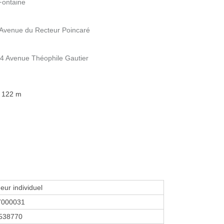
Fontaine
4 Avenue du Recteur Poincaré
 4 Avenue Théophile Gautier
à 122 m
eur individuel
7000031
538770