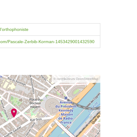
l'orthophoniste
com/Pascale-Zerbib-Korman-1453429001432590
© contributeurs OpenStreetMap