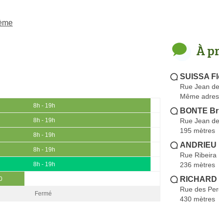
6ème
À p
SUISSA Fl
Rue Jean de
Même adres
8h - 19h
BONTE Bri
Rue Jean de
8h - 19h
195 mètres
8h - 19h
ANDRIEU 
8h - 19h
Rue Ribeira
236 mètres
8h - 19h
RICHARD 
0
Rue des Pe
Fermé
430 mètres