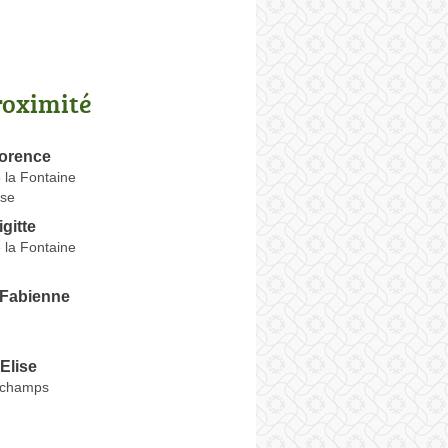
roximité
orence
 la Fontaine
se
gitte
 la Fontaine
Fabienne
Elise
rchamps