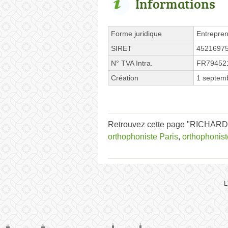
Informations
Forme juridique
Entrepren
SIRET
4521697
N° TVA Intra.
FR79452
Création
1 septem
Retrouvez cette page "RICHARD H
orthophoniste Paris
,
orthophonis
L