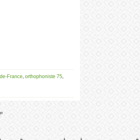
-de-France
,
orthophoniste 75
,
ge