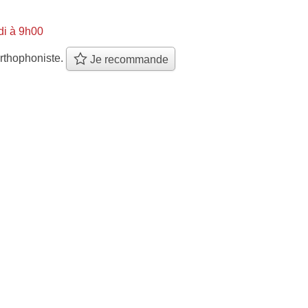
di à 9h00
rthophoniste.
Je recommande