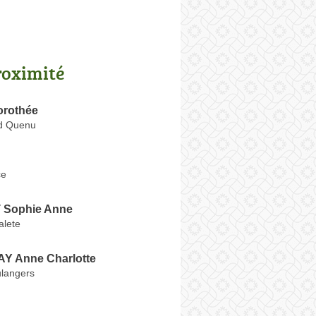
roximité
rothée
d Quenu
ce
Sophie Anne
alete
Y Anne Charlotte
langers