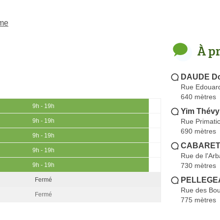
ème
À p
DAUDE Do
Rue Edouar
640 mètres
9h - 19h
Yim Thévy
Rue Primati
9h - 19h
690 mètres
9h - 19h
CABARET 
9h - 19h
Rue de l'Arb
730 mètres
9h - 19h
PELLEGEA
Fermé
Rue des Bou
Fermé
775 mètres