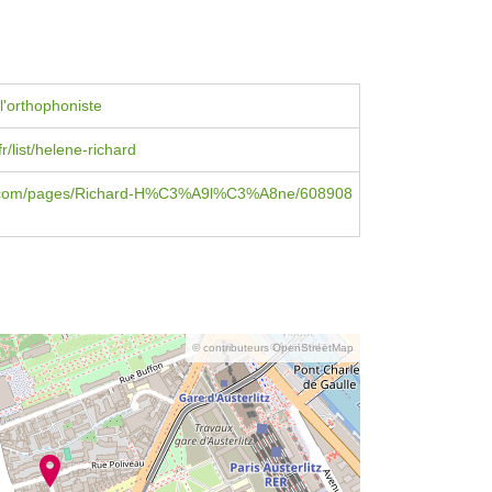
l'orthophoniste
fr/list/helene-richard
.com/pages/Richard-H%C3%A9l%C3%A8ne/608908
© contributeurs OpenStreetMap