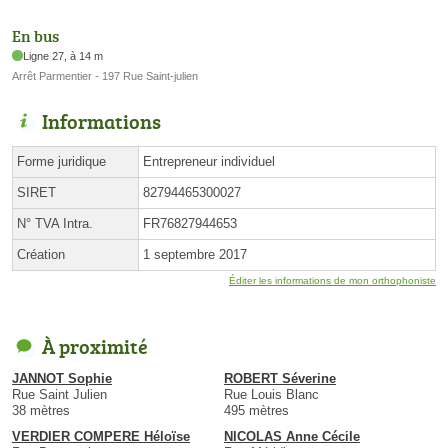
En bus
Ligne 27, à 14 m
Arrêt Parmentier - 197 Rue Saint-julien
Informations
Forme juridique
Entrepreneur individuel
SIRET
82794465300027
N° TVA Intra.
FR76827944653
Création
1 septembre 2017
Éditer les informations de mon orthophoniste
À proximité
JANNOT Sophie
ROBERT Séverine
Rue Saint Julien
Rue Louis Blanc
38 mètres
495 mètres
VERDIER COMPERE Héloïse
NICOLAS Anne Cécile