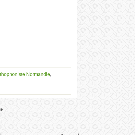
rthophoniste Normandie
,
ge