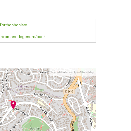
l'orthophoniste
.fr/romane-legendre/book
© contributeurs OpenStreetMap