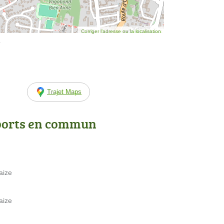
Corriger l’adresse ou la localisation
e
Trajet Maps
ports en commun
aize
aize