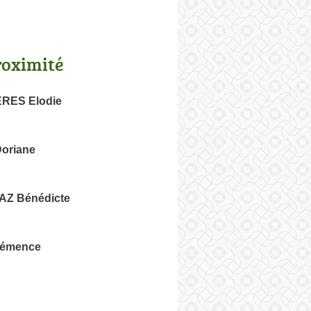
roximité
RES Elodie
oriane
Z Bénédicte
émence