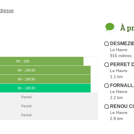
Adresse
À p
DESMEZIE
Le Havre
915 mètres
9h - 18h
PERRET D
Le Havre
9h - 18h30
1.1 km
9h - 18h30
FORNALLA
9h - 18h30
Le Havre
2.2 km
Fermé
RENOU Cl
Fermé
Le Havre
Fermé
2.8 km