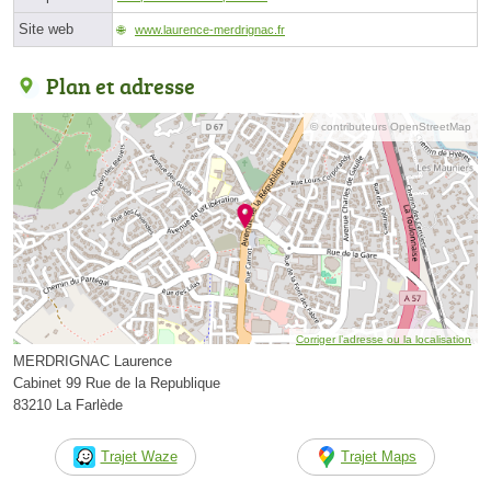
Site web
www.laurence-merdrignac.fr
Plan et adresse
© contributeurs OpenStreetMap
Corriger l’adresse ou la localisation
MERDRIGNAC Laurence
Cabinet 99 Rue de la Republique
83210 La Farlède
Trajet Waze
Trajet Maps