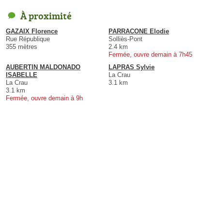
À proximité
GAZAIX Florence
PARRACONE Elodie
Rue République
Solliès-Pont
355 mètres
2.4 km
Fermée, ouvre demain à 7h45
AUBERTIN MALDONADO
LAPRAS Sylvie
ISABELLE
La Crau
La Crau
3.1 km
3.1 km
Fermée, ouvre demain à 9h