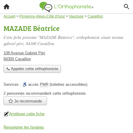
Accueil
>
Provence-Alpes-Côte d'Azur
>
Vaucluse
>
Cavaillon
MAZADE Béatrice
Cette fiche présente "MAZADE Béatrice", orthophoniste située
avenue
gabriel péri
, 84300 Cavaillon.
108 Avenue Gabriel Péri
84300 Cavaillon
📞 Appeler cette orthophoniste
Services :
accès
PMR
(toilettes accessibles)
2 personnes
recommandent
cette orthophoniste.
Je recommande
Améliorer cette fiche
Renseigner les horaires