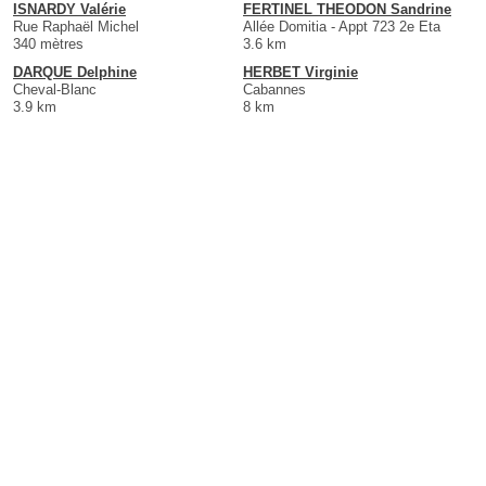
ISNARDY Valérie
FERTINEL THEODON Sandrine
Rue Raphaël Michel
Allée Domitia - Appt 723 2e Eta
340 mètres
3.6 km
DARQUE Delphine
HERBET Virginie
Cheval-Blanc
Cabannes
3.9 km
8 km