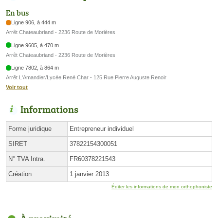
En bus
Ligne 906, à 444 m
Arrêt Chateaubriand - 2236 Route de Morières
Ligne 9605, à 470 m
Arrêt Chateaubriand - 2236 Route de Morières
Ligne 7802, à 864 m
Arrêt L'Amandier/Lycée René Char - 125 Rue Pierre Auguste Renoir
Voir tout
Informations
Forme juridique
Entrepreneur individuel
SIRET
37822154300051
N° TVA Intra.
FR60378221543
Création
1 janvier 2013
Éditer les informations de mon orthophoniste