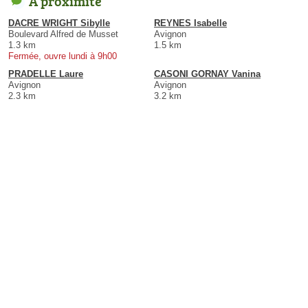
À proximité
DACRE WRIGHT Sibylle
REYNES Isabelle
Boulevard Alfred de Musset
Avignon
1.3 km
1.5 km
Fermée, ouvre lundi à 9h00
PRADELLE Laure
CASONI GORNAY Vanina
Avignon
Avignon
2.3 km
3.2 km