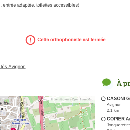
, entrée adaptée, toilettes accessibles)
Cette orthophoniste est fermée
-lès-Avignon
À p
CASONI G
© contributeurs OpenStreetMap
Avignon
2.1 km
COPIER A
Jonquerette