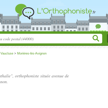
>
Vaucluse
>
Morières-lès-Avignon
thalie", orthophoniste située
avenue de
gnon.