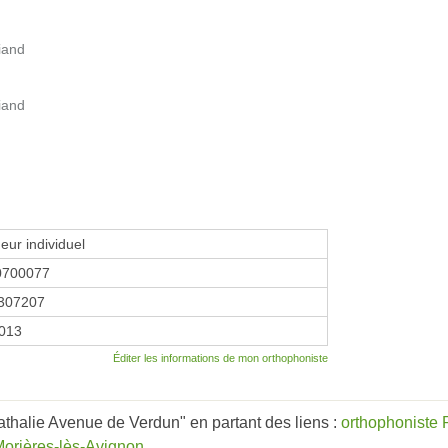
iand
iand
eur individuel
0700077
307207
2013
Éditer les informations de mon orthophoniste
thalie Avenue de Verdun" en partant des liens :
orthophoniste 
Morières-lès-Avignon
.