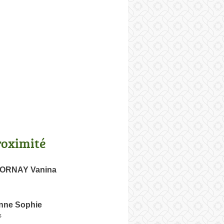
roximité
ORNAY Vanina
nne Sophie
s