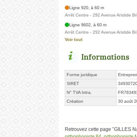
Ligne 920, à 60 m
Arrêt Centre - 292 Avenue Aristide Br
Ligne 9602, à 60 m
Arrêt Centre - 292 Avenue Aristide Br
Voir tout
Informations
Forme juridique
Entrepren
SIRET
3493072
N° TVA Intra.
FR78349
Création
30 août 
Retrouvez cette page "GILLES Na
orthophoniste 84
,
orthophoniste 