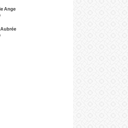
ie Ange
s
 Aubrée
s