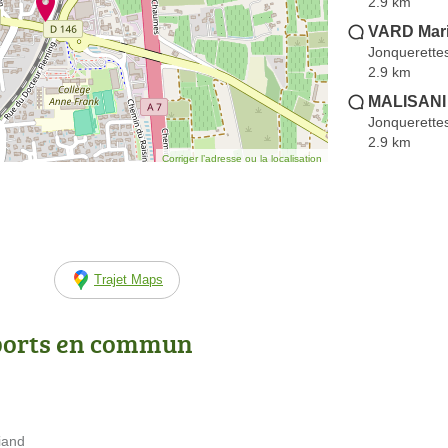
2.9 km
VARD Mar
Jonquerette
2.9 km
MALISANI
Jonquerette
2.9 km
Corriger l’adresse ou la localisation
Trajet Maps
ports en commun
iand