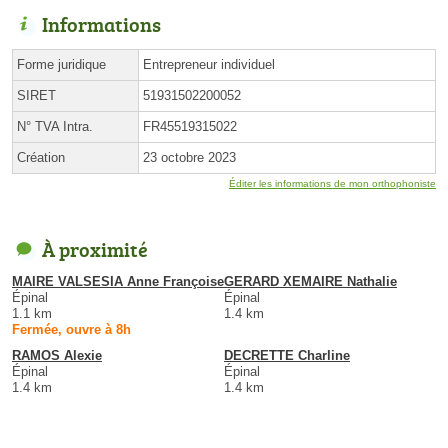
Informations
Forme juridique
Entrepreneur individuel
SIRET
51931502200052
N° TVA Intra.
FR45519315022
Création
23 octobre 2023
Éditer les informations de mon orthophoniste
À proximité
MAIRE VALSESIA Anne Françoise
GERARD XEMAIRE Nathalie
Épinal
Épinal
1.1 km
1.4 km
Fermée, ouvre à 8h
RAMOS Alexie
DECRETTE Charline
Épinal
Épinal
1.4 km
1.4 km