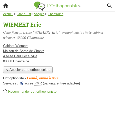
Accueil
>
Grand-Est
>
Vosges
>
Chantraine
WIEMERT Eric
Cette fiche présente "WIEMERT Eric", orthophoniste située
cabinet
wiemert
, 88000 Chantraine.
Cabinet Wiemert
Maison de Sante de Chantr
4 Allee Paul Decauville
88000 Chantraine
📞 Appeler cette orthophoniste
Orthophoniste
-
Fermé, ouvre à 8h30
Services :
accès
PMR
(parking, entrée adaptée)
Recommander cet orthophoniste