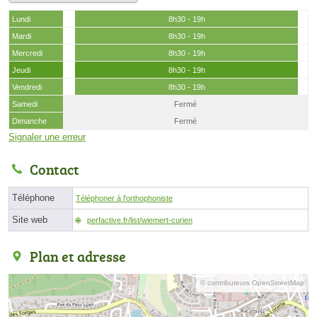
Lundi
8h30 - 19h
Mardi
8h30 - 19h
Mercredi
8h30 - 19h
Jeudi
8h30 - 19h
Vendredi
8h30 - 19h
Samedi
Fermé
Dimanche
Fermé
Signaler une erreur
Contact
Téléphone
Téléphoner à l'orthophoniste
Site web
perfactive.fr/list/wiemert-curien
Plan et adresse
© contributeurs OpenStreetMap