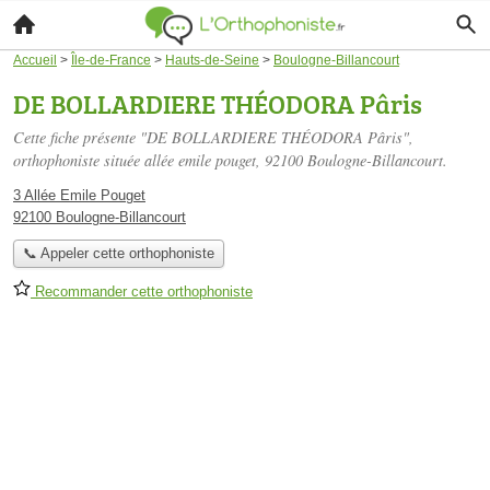
Accueil
>
Île-de-France
>
Hauts-de-Seine
>
Boulogne-Billancourt
DE BOLLARDIERE THÉODORA Pâris
Cette fiche présente "DE BOLLARDIERE THÉODORA Pâris",
orthophoniste située
allée emile pouget
, 92100 Boulogne-Billancourt.
3 Allée Emile Pouget
92100 Boulogne-Billancourt
📞 Appeler cette orthophoniste
Recommander cette orthophoniste