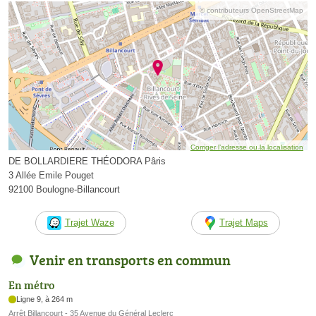
© contributeurs OpenStreetMap
Corriger l’adresse ou la localisation
DE BOLLARDIERE THÉODORA Pâris
3 Allée Emile Pouget
92100 Boulogne-Billancourt
Trajet Waze
Trajet Maps
Venir en transports en commun
En métro
Ligne 9, à 264 m
Arrêt Billancourt - 35 Avenue du Général Leclerc