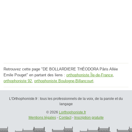
Retrouvez cette page "DE BOLLARDIERE THÉODORA Pâris Allée
Emile Pouget" en partant des liens :
orthophoniste Île-de-France
,
orthophoniste 92
,
orthophoniste Boulogne-Billancourt
.
L'Orthophoniste.fr : tous les professionnels de la voix, de la parole et du
langage
© 2026
Lorthophoniste.fr
Mentions légales
-
Contact
-
Inscription gratuite