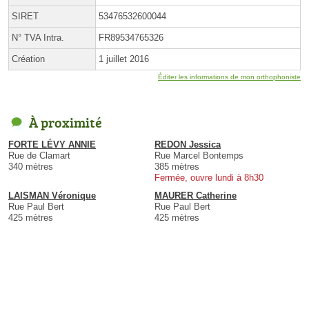
SIRET
53476532600044
N° TVA Intra.
FR89534765326
Création
1 juillet 2016
Éditer les informations de mon orthophoniste
À proximité
FORTE LÉVY ANNIE
REDON Jessica
Rue de Clamart
Rue Marcel Bontemps
340 mètres
385 mètres
Fermée, ouvre lundi à 8h30
LAISMAN Véronique
MAURER Catherine
Rue Paul Bert
Rue Paul Bert
425 mètres
425 mètres