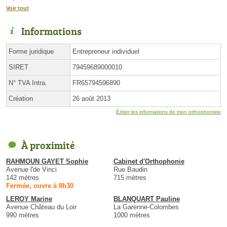
Voir tout
Informations
Forme juridique
Entrepreneur individuel
SIRET
79459689000010
N° TVA Intra.
FR65794596890
Création
26 août 2013
Éditer les informations de mon orthophoniste
À proximité
RAHMOUN GAYET Sophie
Cabinet d'Orthophonie
Avenue l'de Vinci
Rue Baudin
142 mètres
715 mètres
Fermée, ouvre à 8h30
LEROY Marine
BLANQUART Pauline
Avenue Château du Loir
La Garenne-Colombes
990 mètres
1000 mètres