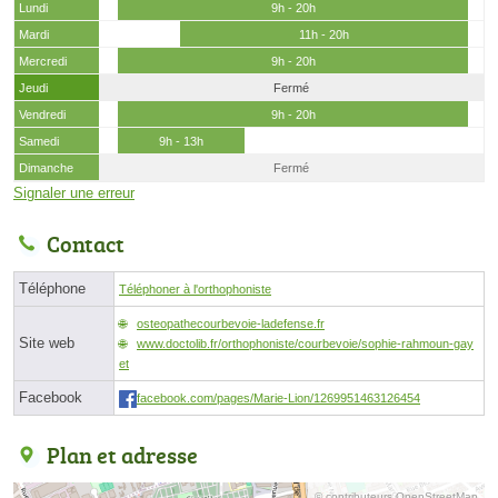
Lundi
9h - 20h
Mardi
11h - 20h
Mercredi
9h - 20h
Jeudi
Fermé
Vendredi
9h - 20h
Samedi
9h - 13h
Dimanche
Fermé
Signaler une erreur
Contact
Téléphone
Téléphoner à l'orthophoniste
osteopathecourbevoie-ladefense.fr
Site web
www.doctolib.fr/orthophoniste/courbevoie/sophie-rahmoun-gay
et
Facebook
facebook.com/pages/Marie-Lion/1269951463126454
Plan et adresse
© contributeurs OpenStreetMap