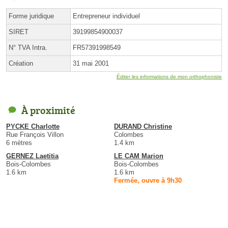
Forme juridique
Entrepreneur individuel
SIRET
39199854900037
N° TVA Intra.
FR57391998549
Création
31 mai 2001
Éditer les informations de mon orthophoniste
À proximité
PYCKE Charlotte
DURAND Christine
Rue François Villon
Colombes
6 mètres
1.4 km
GERNEZ Laetitia
LE CAM Marion
Bois-Colombes
Bois-Colombes
1.6 km
1.6 km
Fermée, ouvre à 9h30