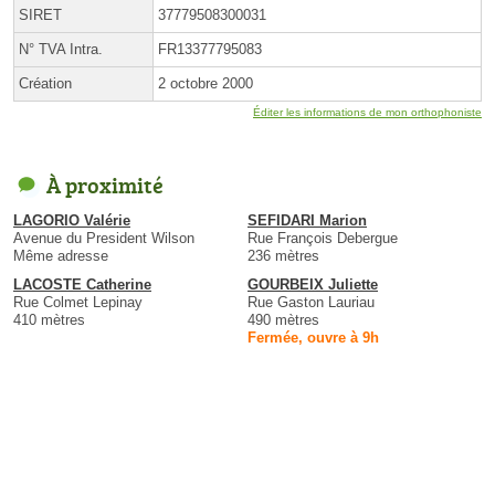
SIRET
37779508300031
N° TVA Intra.
FR13377795083
Création
2 octobre 2000
Éditer les informations de mon orthophoniste
À proximité
LAGORIO Valérie
SEFIDARI Marion
Avenue du President Wilson
Rue François Debergue
Même adresse
236 mètres
LACOSTE Catherine
GOURBEIX Juliette
Rue Colmet Lepinay
Rue Gaston Lauriau
410 mètres
490 mètres
Fermée, ouvre à 9h